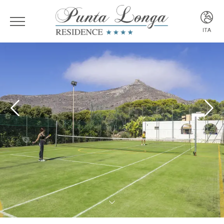
ITA
ITA
ENG